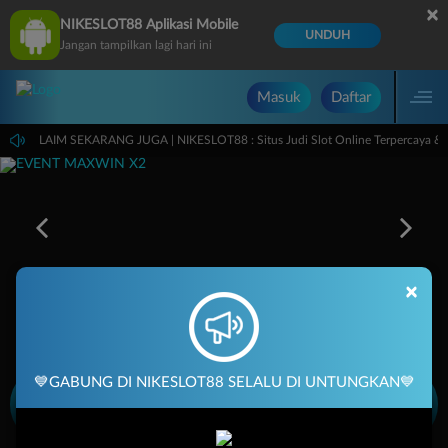
×
NIKESLOT88 Aplikasi Mobile
UNDUH
Jangan tampilkan lagi hari ini
Masuk
Daftar
LAIM SEKARANG JUGA | NIKESLOT88 : Situs Judi Slot Online Terpercaya & Terbes
×
JACKPOT
PLAY
💙GABUNG DI NIKESLOT88 SELALU DI UNTUNGKAN💙
IDR
12,745,391,029