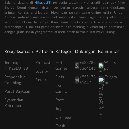
Selamat datang di
Nikeslot88
, penyedia tautan link alternatif login apk Nike
Slot88 Resmi dengan sistem pemberian maxwin terbesar yang didukung
jaringan koneksi anti lag dan blokir bagi pemain game online terkini. Unduh
Aplikasi android hanya melalui link resmi milik nikeslot agar mendapatkan info
valid dan sebenar-benarnya. Kami akan memberi anda kesempatan meraih
kemenangan JP melalui game online mudah menang, nikmati sajian permainan
dengan grafis indah yang membuat anda betah bermain saat waktu luang.
Kebijaksanaan
Platform
Kategori
Dukungan
Komunitas
Tentang
Promosi
Hot
+628788
Whatsa
NIKESLOT88
Games
1364146
pp
Loyalty
Responsible
Slots
+855173
Telegra
Referral
Gambling
61447
m
Live
Pusat Bantuan
Casino
Syarat dan
Race
Ketentuan
Togel
Olahraga
Crash