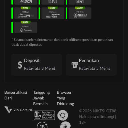
* Selama bank maintenance dan bank offline deposit dan penarikan
tidak dapat diproses
Deposit
Penarikan
Rata-rata 3 Menit
Rata-rata 5 Menit
Bersertifikasi
Tanggung
Browser
Dari
Jawab
Yang
Bermain
Didukung
©2026 NIKESLOT88.
Hak cipta dilindungi |
18+