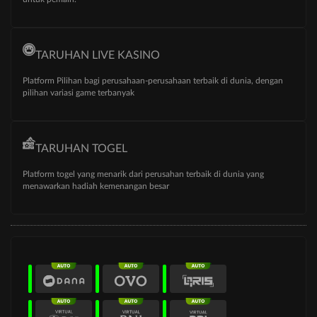
TARUHAN LIVE KASINO
Platform Pilihan bagi perusahaan-perusahaan terbaik di dunia, dengan
pilihan variasi game terbanyak
TARUHAN TOGEL
Platform togel yang menarik dari perusahan terbaik di dunia yang
menawarkan hadiah kemenangan besar