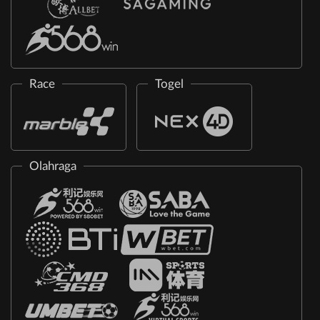
Race
Togel
Olahraga