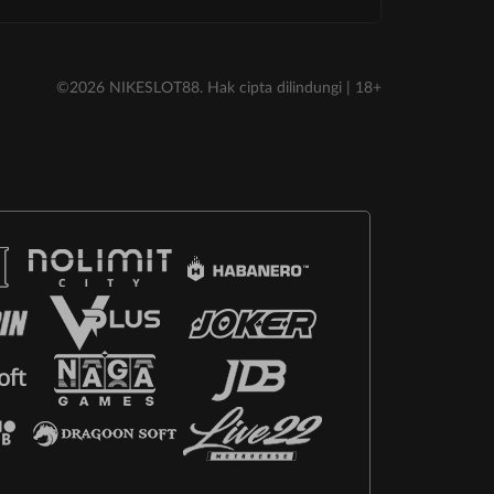
©2026 NIKESLOT88. Hak cipta dilindungi | 18+