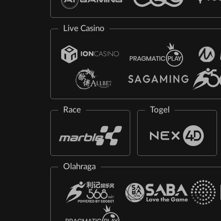
Live Casino
Race
Togel
Olahraga