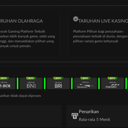
ARUHAN OLAHRAGA
TARUHAN LIVE KASIN
book Gaming Platform Terbaik
Platform Pilihan bagi perusahaan-
rkan lebih banyak game, odds yang
perusahaan terbaik di dunia, dengan
tinggi, dan menyediakan pilihan yang
pilihan variasi game terbanyak
banyak untuk pemain.
arikan tidak dapat diproses
Penarikan
Rata-rata 5 Menit