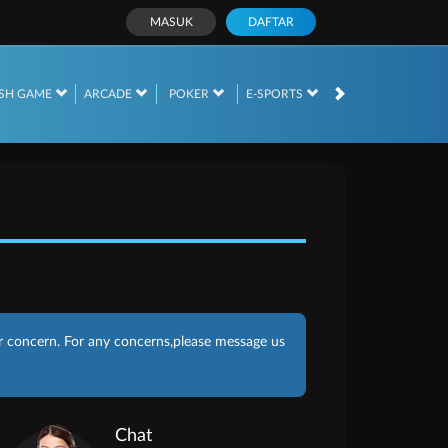
MASUK
DAFTAR
SH GAME
ARCADE
POKER
E-SPORTS
SABUNG AYAM
ur concern. For any concerns,please message us
Chat