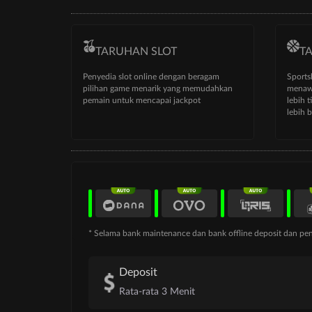
TARUHAN SLOT
T
Penyedia slot online dengan beragam
Sports
pilihan game menarik yang memudahkan
menawa
pemain untuk mencapai jackpot
lebih 
lebih 
* Selama bank maintenance dan bank offline deposit dan pen
Deposit
Rata-rata 3 Menit