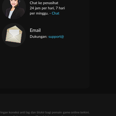
Chat ke penasihat
24 jam per hari, 7 hari
per minggu. -
Chat
Email
Dukungan:
support@
ngan koneksi anti lag dan blokir bagi pemain game online terkini.