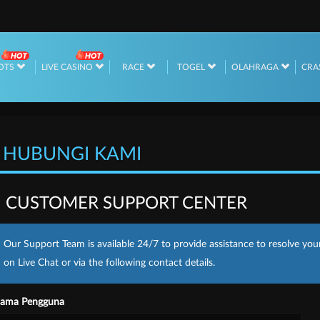
OTS
LIVE CASINO
RACE
TOGEL
OLAHRAGA
CRA
HUBUNGI KAMI
CUSTOMER SUPPORT CENTER
Our Support Team is available 24/7 to provide assistance to resolve yo
on Live Chat or via the following contact details.
ama Pengguna