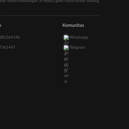
empatan meraih kemenangan JP melalui game online mudah menang,
n
Komunitas
881364146
Whatsapp
7361447
Telegram