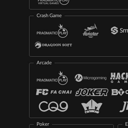
Crash Game
Arcade
Poker
E