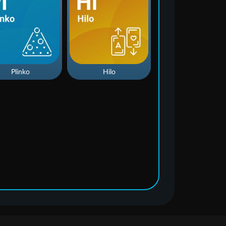
Plinko
Hilo