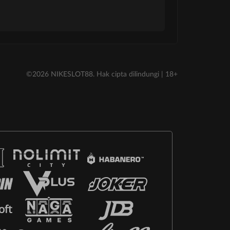
©2026 NIKESLOT88. Hak cipta dilindungi | 18+