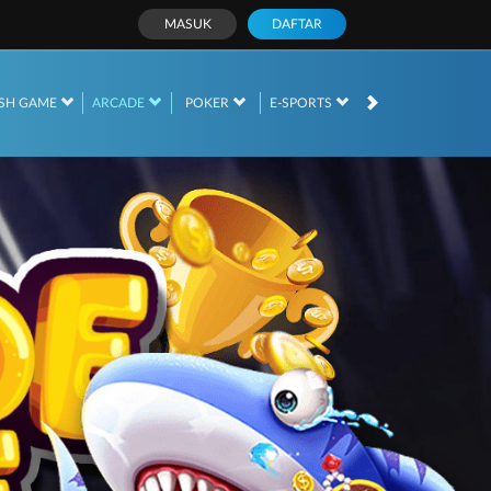
MASUK
DAFTAR
SH GAME
ARCADE
POKER
E-SPORTS
SABUNG AYAM