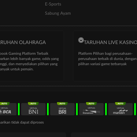
E-Sports
Sabung Ayam
ARUHAN OLAHRAGA
TARUHAN LIVE KASIN
book Gaming Platform Terbaik
Platform Pilihan bagi perusahaan-
rkan lebih banyak game, odds yang
perusahaan terbaik di dunia, dengan
tinggi, dan menyediakan pilihan yang
pilihan variasi game terbanyak
banyak untuk pemain.
arikan tidak dapat diproses