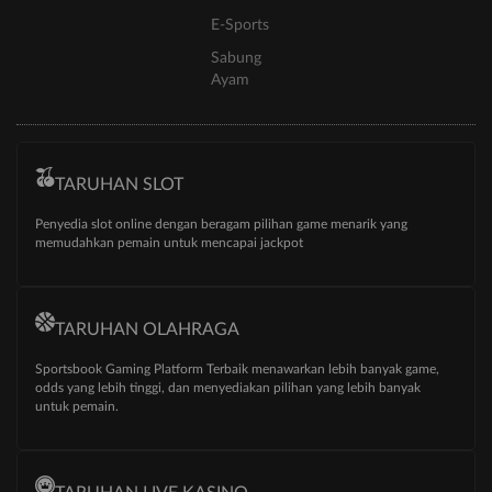
E-Sports
Sabung
Ayam
TARUHAN SLOT
Penyedia slot online dengan beragam pilihan game menarik yang
memudahkan pemain untuk mencapai jackpot
TARUHAN OLAHRAGA
Sportsbook Gaming Platform Terbaik menawarkan lebih banyak game,
odds yang lebih tinggi, dan menyediakan pilihan yang lebih banyak
untuk pemain.