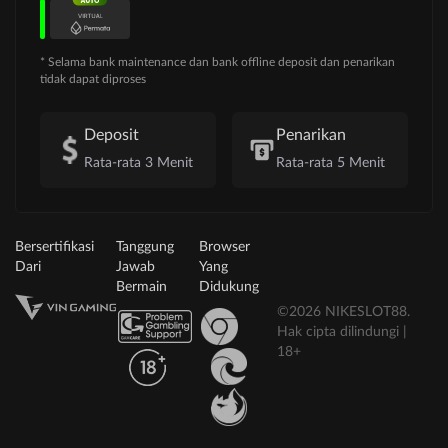
* Selama bank maintenance dan bank offline deposit dan penarikan
tidak dapat diproses
Deposit
Penarikan
Rata-rata 3 Menit
Rata-rata 5 Menit
Bersertifikasi
Tanggung
Browser
Dari
Jawab
Yang
Bermain
Didukung
©2026 NIKESLOT88.
Hak cipta dilindungi |
18+