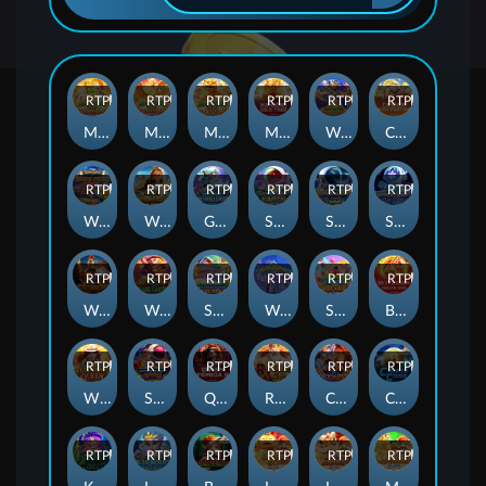
RTP
92%
RTP
89%
RTP
89%
RTP
84%
RTP
89%
RTP
81%
Mahjong Gold: Dragon
Mahjong Gold: Phoenix
Mahjong Gold: Lion
Mahjong Gold: Tiger
Wonders of Giza Pyramid
CaiShen Mega Fortune
RTP
83%
RTP
89%
RTP
86%
RTP
94%
RTP
90%
RTP
89%
Wonders of Machu Picchu
Wonder of Hanging Garden
God's Gambit: Poseidon
Space Quest: Earth
Space Quest: Moon
Space Quest: Neptune
RTP
81%
RTP
85%
RTP
85%
RTP
90%
RTP
92%
RTP
84%
Wonders of Colosseum
Wonders of Grand Canyon
Slithering Riches
Wonders of Taj Mahal
Sugar Strike
Blitz Coin: Hold & Win
RTP
80%
RTP
79%
RTP
81%
RTP
87%
RTP
85%
RTP
98%
Wild Bounty Queen
Space Quest: Mars
Queen Femida 2
Royale Ace
Clash of Olympus
Crypto Coin
RTP
96%
RTP
80%
RTP
97%
RTP
79%
RTP
91%
RTP
86%