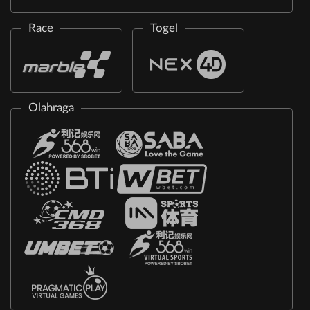
Race
Togel
Olahraga