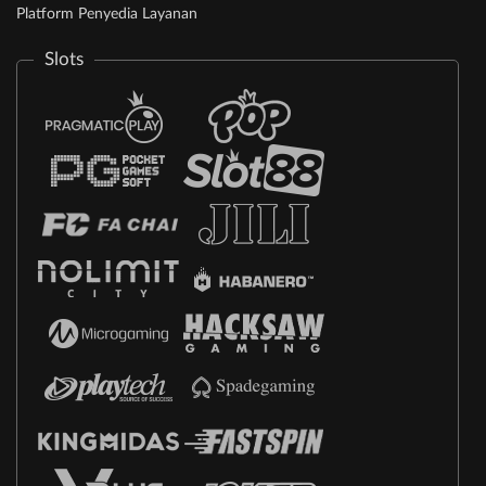
Platform Penyedia Layanan
Slots