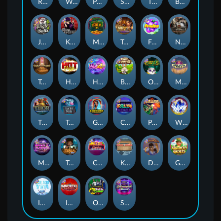
Remember Gulag
Walk of Shame
Poison Eve
Space Donkey
The Rave
Book Of Shadows
Jingle Balls
Karen Maneater
Monkey's Gold xPays
Tomb of Nefertiti
Fruits
Nexus Tombstone RIP
Tomb of Akhenaten
Hot Nudge
Hot 4 Cash
Bonus Bunnies
Owls
Manhattan Goes Wild
Thor: Hammer Time
Tractor Beam
Golden Genie And The Walking Wilds
Coins of Fortune
Pixies vs Pirates
WiXX
Milky Ways
Tesla Jolt
Casino Win Spin
Kitchen Drama: Sushi Mania
Dungeon Quest
Gaelic Gold
Ice Ice Yeti
Immortal Fruits
Outsourced: Slash Game
Starstruck