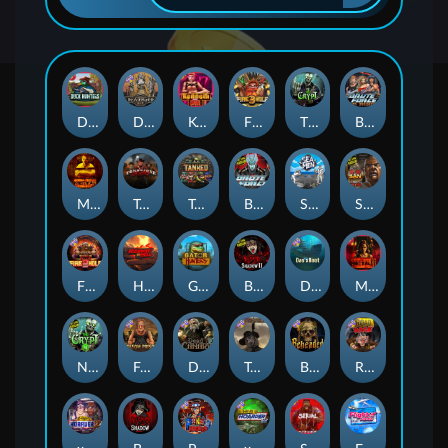
Duck Hunters
Deadwood R.I.P
Kenneth Must Die
Fire in the Hole 3
The Crypt
Brute Force: Alien Onslaught
Mental
Tombstone Slaughter
Tanked
Brute Force
Seamen
San Quentin 2: Death Row
Fire in the Hole 2
Highway to Hell
Gator Hunters
Blood & Shadow 2
Das xBoot
Mental 2
Nexus The Crypt
Folsom Prison
Dead Canary
Tombstone RIP
Beheaded
Road Rage