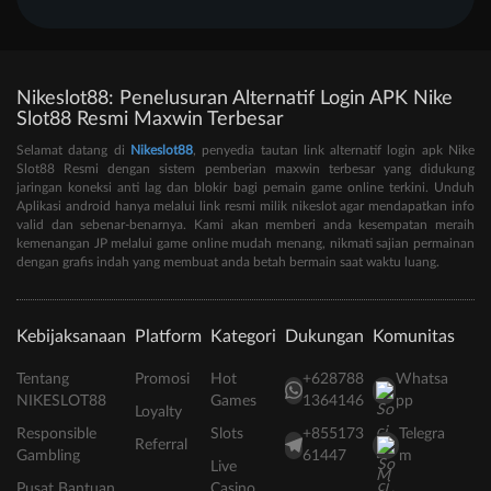
Nikeslot88: Penelusuran Alternatif Login APK Nike
Slot88 Resmi Maxwin Terbesar
Selamat datang di
Nikeslot88
, penyedia tautan link alternatif login apk Nike
Slot88 Resmi dengan sistem pemberian maxwin terbesar yang didukung
jaringan koneksi anti lag dan blokir bagi pemain game online terkini. Unduh
Aplikasi android hanya melalui link resmi milik nikeslot agar mendapatkan info
valid dan sebenar-benarnya. Kami akan memberi anda kesempatan meraih
kemenangan JP melalui game online mudah menang, nikmati sajian permainan
dengan grafis indah yang membuat anda betah bermain saat waktu luang.
Kebijaksanaan
Platform
Kategori
Dukungan
Komunitas
Tentang
Promosi
Hot
+628788
Whatsa
NIKESLOT88
Games
1364146
pp
Loyalty
Responsible
Slots
+855173
Telegra
Referral
Gambling
61447
m
Live
Pusat Bantuan
Casino