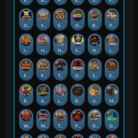
xWays Hoarder 2
Blood & Shadow
Punk Rocker 2
xWays Hoarder xSplit
Serial
Flight Mode
Outsourced
San Quentin xWays
El Pasa Gunfight xNudge
Outsourced: Payday
Brick Snake 2000
Punk Toilet
Infectious 5 xWays
Home of the Brave
Nine To Five
Stockholm Syndrome
Nexus Blood & Shadow
Loner
Fire In The Hole xBomb
Pearl Harbor
True Grit Redemption
Dead, Dead, or Deader
Skate or Die
Evil Goblins xBomb
Roadkill
Apocalypse Super xNudge
Land of the Free
Bangkok Hilton
Ugliest Catch
Misery Mining
Warrior Graveyard xNudge
Munchies
Tombstone No Mercy
Possessed
D Day
Disturbed