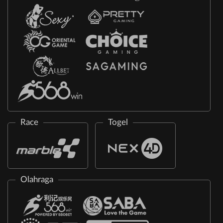
Race
Togel
Olahraga