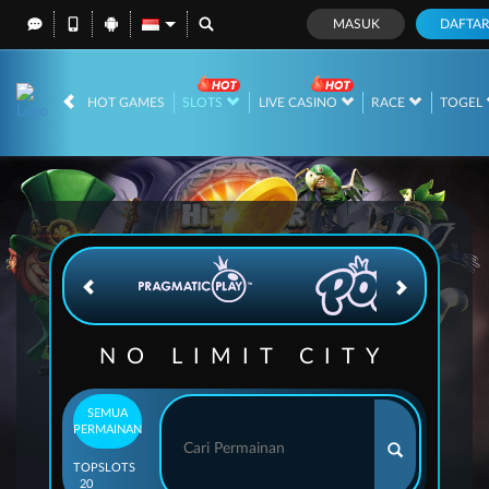
MASUK
DAFTA
IDR
12,701,535,
HOT GAMES
SLOTS
LIVE CASINO
RACE
TOGEL
NO LIMIT CITY
SEMUA
PERMAINAN
TOP
SLOTS
20