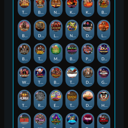
The Border
Bushido Way xNudge
Nexus Fire In The Hole xBomb
Kill Em All
Kiss My Chainsaw
Blood Diamond
Buffalo Hunter
Dead Men Walking
Legion X
Nexus Outsourced
Devil's Crossroad
Little Bighorn
Bounty Hunters xNudge®
Tsar Wars
Mayan Magic Wildfire
Benji Killed in Vegas
Punk Rocker
DJ Psycho
Whacked
The Creepy Carnival
Barbarian Fury
Tombstone
Deadwood xNudge
Gluttony
The Cage
Rock Bottom
East Coast Vs West Coast
True kult
Dragon Tribe
Harlequin Carnival