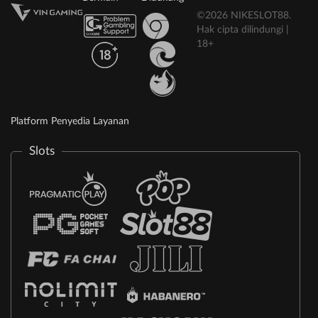
©2026 NIKESLOT88.
Hak cipta dilindungi |
18+
Platform Penyedia Layanan
Slots