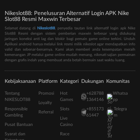
Nikeslot88: Penelusuran Alternatif Login APK Nike
Slot88 Resmi Maxwin Terbesar
Selamat datang di
Nikeslot88
, penyedia tautan link alternatif login apk Nike
Slot88 Resmi dengan sistem pemberian maxwin terbesar yang didukung
jaringan koneksi anti lag dan blokir bagi pemain game online terkini. Unduh
Aplikasi android hanya melalui link resmi milik nikeslot agar mendapatkan info
valid dan sebenar-benarnya. Kami akan memberi anda kesempatan meraih
kemenangan JP melalui game online mudah menang, nikmati sajian permainan
dengan grafis indah yang membuat anda betah bermain saat waktu luang.
Kebijaksanaan
Platform
Kategori
Dukungan
Komunitas
Tentang
Promosi
Hot
+628788
Whatsa
NIKESLOT88
Games
1364146
pp
Loyalty
Responsible
Slots
+855173
Telegra
Referral
Gambling
61447
m
Live
Pusat Bantuan
Casino
Syarat dan
Race