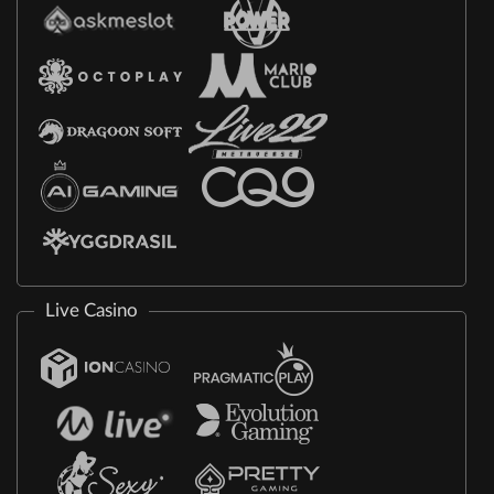
Live Casino