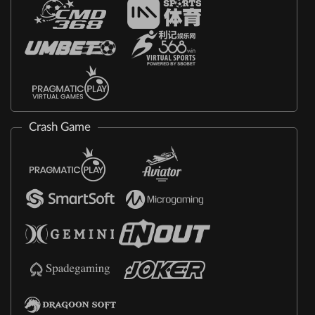
Crash Game