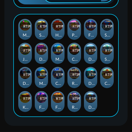
RTP
85%
RTP
95%
RTP
90%
RTP
89%
RTP
85%
RTP
80%
Mole Crash
Shade Dragons Fishing
Happy New Year
Piggy Bank TapTap
Fighter Fire
Super Super Fruit
RTP
93%
RTP
86%
RTP
94%
RTP
80%
RTP
84%
RTP
87%
Jogo Do Bicho
Dragon Master
Mines 2
Crazy King Kong
Dragon Fishing
Spirit Tide Legend
RTP
93%
RTP
84%
RTP
88%
RTP
88%
RTP
84%
RTP
80%
Dragon of Demons
Mines
Classic Mario
Rocket Derby
Dice
Cai Shen Fishing
RTP
84%
RTP
79%
RTP
86%
RTP
85%
RTP
83%
King Of Football
Fishing Disco
Fishing YiLuFa
Running Chicken
Dragon Fishing II