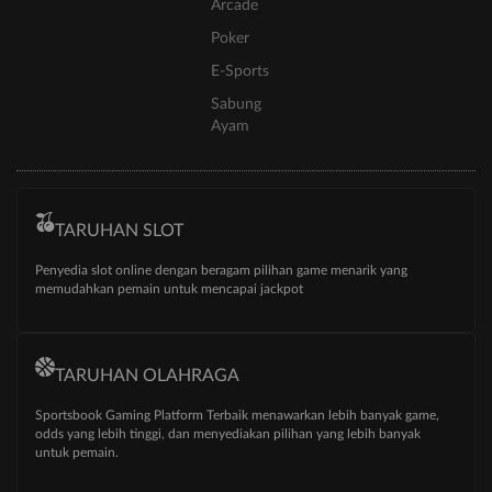
Arcade
Poker
E-Sports
Sabung
Ayam
TARUHAN SLOT
Penyedia slot online dengan beragam pilihan game menarik yang
memudahkan pemain untuk mencapai jackpot
TARUHAN OLAHRAGA
Sportsbook Gaming Platform Terbaik menawarkan lebih banyak game,
odds yang lebih tinggi, dan menyediakan pilihan yang lebih banyak
untuk pemain.