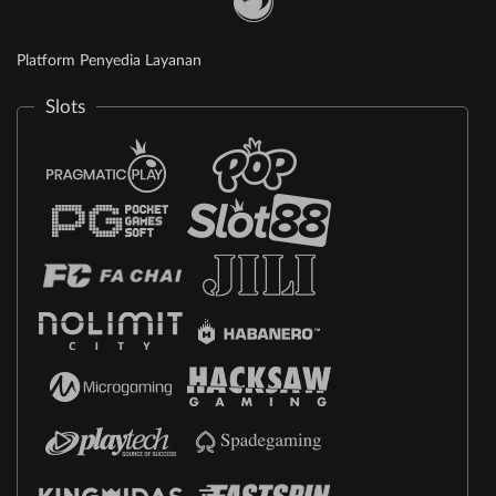
Platform Penyedia Layanan
Slots