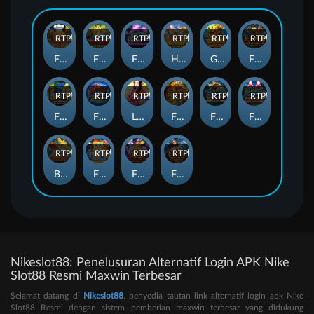
RTP
90%
RTP
81%
RTP
84%
RTP
87%
RTP
93%
RTP
81%
Fisherman's Wharf
Fish Hunter Insect Paradise
Fish Hunter 2 EX-Pro
Happy Fish 5
Golden Toad Fish Hunting
Fish Hunting: Da Sheng Nao Hai
RTP
95%
RTP
85%
RTP
94%
RTP
83%
RTP
82%
RTP
82%
Fish Hunting: Yao Qian Shu
Fish Hunter 2 EX-Novice
Lucky Wheel
Fish Hunter Monster Awaken
Fish Hunter 2 EX-Newbie
Fish Hunter 2 EX-My Club
RTP
82%
RTP
83%
RTP
81%
RTP
86%
Bird Paradise
Fish Hunter Spongebob
Fish Haiba
Fish Hunting: Li Kui Pi Yu
Nikeslot88: Penelusuran Alternatif Login APK Nike
Slot88 Resmi Maxwin Terbesar
Selamat datang di
Nikeslot88
, penyedia tautan link alternatif login apk Nike
Slot88 Resmi dengan sistem pemberian maxwin terbesar yang didukung