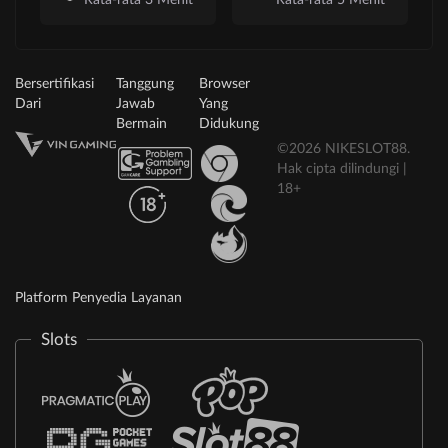
Bersertifikasi
Tanggung
Browser
Dari
Jawab
Yang
Bermain
Didukung
©2026 NIKESLOT88.
Hak cipta dilindungi |
18+
Platform Penyedia Layanan
Slots