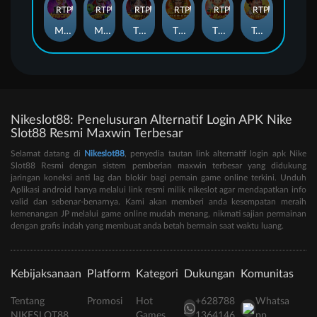
RTP
92%
RTP
83%
RTP
86%
RTP
88%
RTP
85%
RTP
82%
Magician
Monster Pop
The Beauties
The Pharaoh
Tianhou Mazu
Train Robber
Nikeslot88: Penelusuran Alternatif Login APK Nike
Slot88 Resmi Maxwin Terbesar
Selamat datang di
Nikeslot88
, penyedia tautan link alternatif login apk Nike
Slot88 Resmi dengan sistem pemberian maxwin terbesar yang didukung
jaringan koneksi anti lag dan blokir bagi pemain game online terkini. Unduh
Aplikasi android hanya melalui link resmi milik nikeslot agar mendapatkan info
valid dan sebenar-benarnya. Kami akan memberi anda kesempatan meraih
kemenangan JP melalui game online mudah menang, nikmati sajian permainan
dengan grafis indah yang membuat anda betah bermain saat waktu luang.
Kebijaksanaan
Platform
Kategori
Dukungan
Komunitas
Tentang
Promosi
Hot
+628788
Whatsa
NIKESLOT88
Games
1364146
pp