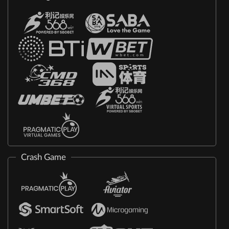
Crash Game