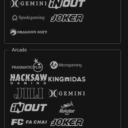
Arcade