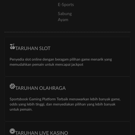
E-Sports
Sabung
Ayam
TARUHAN SLOT
Penyedia slot online dengan beragam pilihan game menarik yang
memudahkan pemain untuk mencapai jackpot
TARUHAN OLAHRAGA
Sportsbook Gaming Platform Terbaik menawarkan lebih banyak game,
odds yang lebih tinggi, dan menyediakan pilihan yang lebih banyak
untuk pemain.
TARUHAN LIVE KASINO