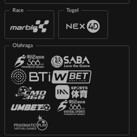
Race
Togel
Olahraga