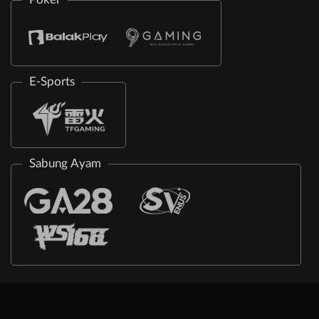
E-Sports
Sabung Ayam