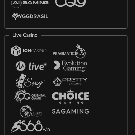
Live Casino