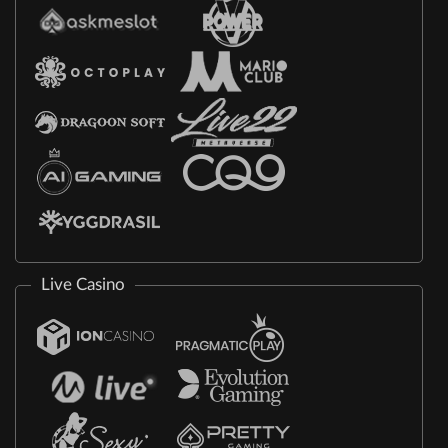
Live Casino