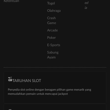
Ketentuan
Togel
Olahraga
Crash
Game
Arcade
Poker
E-Sports
Sabung
Ayam
TARUHAN SLOT
Penyedia slot online dengan beragam pilihan game menarik yang
memudahkan pemain untuk mencapai jackpot