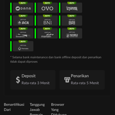
* Selama bank maintenance dan bank offline deposit dan penarikan
tidak dapat diproses
Deposit
Penarikan
Rata-rata 3 Menit
Rata-rata 5 Menit
Bersertifikasi
Tanggung
Browser
Dari
Jawab
Yang