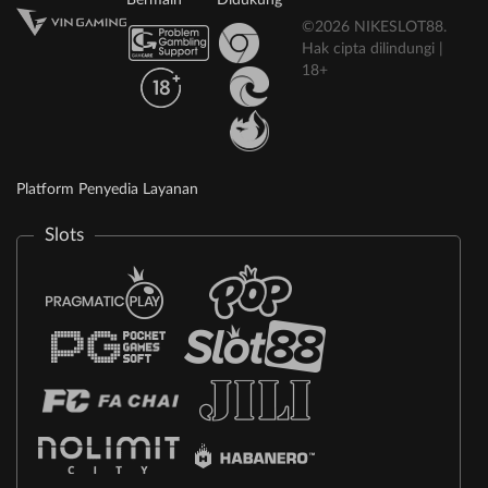
Bermain
Didukung
©2026 NIKESLOT88.
Hak cipta dilindungi |
18+
Platform Penyedia Layanan
Slots