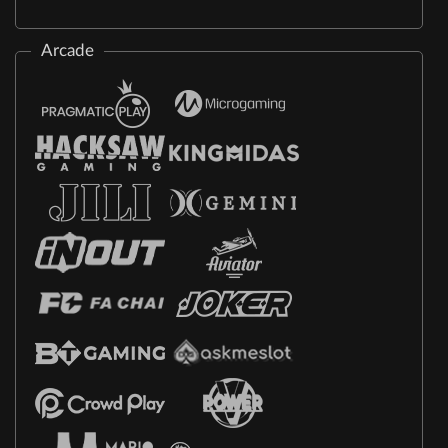
Arcade