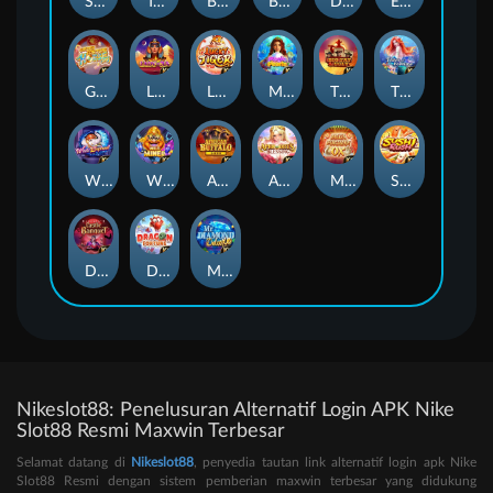
Sugar Candy Bonanza
Treasures of Olympus 1000
BREAK THE BANK
BUNNY VIP NIGHT
DIAMOND KING
EYES OF RA
GOLDEN FORTUNE HORSE
LADY OF RA
LUCKY TIGER
MAGIC PEARLS
THE BIG THE FAT THE UGLY
TIDES OF FORTUNE
WHITE ELEPHANT
WILD MINER
AFRICAN BUFFALO 5000
APHRODITE’S BLESSING
MEGA FORTUNE OX
SUSHI RUSH
DRACULA’S CASTLE BANQUET
DRAGON FORTUNE
MR DIAMOND DELUXE
Nikeslot88: Penelusuran Alternatif Login APK Nike
Slot88 Resmi Maxwin Terbesar
Selamat datang di
Nikeslot88
, penyedia tautan link alternatif login apk Nike
Slot88 Resmi dengan sistem pemberian maxwin terbesar yang didukung