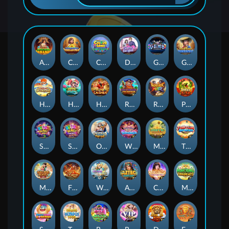
Aztec Rush Bonanza
Cleopatra's Treasure
Colour Game Mega Bonus
Dear Senpai
Gems of Valhalla
Gold Rush Bonanza
HEAVENLY FEAST WITH WUKONG
Hippo Splash
Hunk Cai Shen
REDBEARD TREASURE
Rooster Blitz
Pedas Gila
Sugar Blast
Sugar Blast Frenzy
Olympus Fortune
WILD WITCH SUGAR BONANZA
MAYA TEMPLE OF FORTUNE
TOMYUM BONANZA
Mahjong Beauty
Flame of Fortune
Wonder Ace
Aztec Fortune
Cleopatra's Fortune Ways
Mahjong Dragon Ways