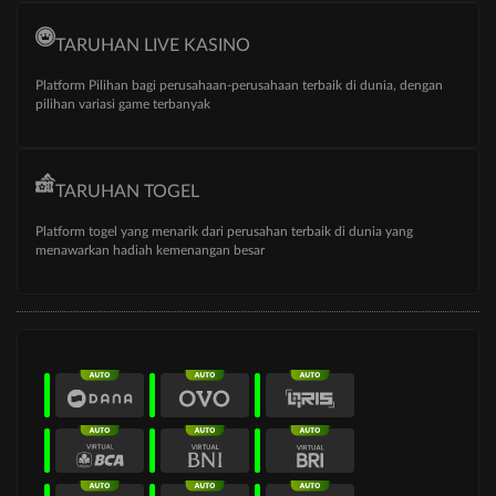
TARUHAN LIVE KASINO
Platform Pilihan bagi perusahaan-perusahaan terbaik di dunia, dengan
pilihan variasi game terbanyak
TARUHAN TOGEL
Platform togel yang menarik dari perusahan terbaik di dunia yang
menawarkan hadiah kemenangan besar