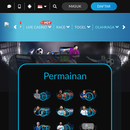
MASUK
DAFTAR
S
SLOTS
LIVE CASINO
RACE
TOGEL
OLAHRAGA
CR
Permainan
i
i
i
i
i
i
i
i
i