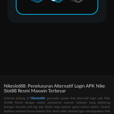
Nikeslot88: Penelusuran Alternatif Login APK Nike
Slot88 Resmi Maxwin Terbesar
Selamat datang di
Nikeslot88
, penyedia tautan link alternatif login apk Nike
Slot88 Resmi dengan sistem pemberian maxwin terbesar yang didukung
jaringan koneksi anti lag dan blokir bagi pemain game online terkini. Unduh
Aplikasi android hanya melalui link resmi milik nikeslot agar mendapatkan info