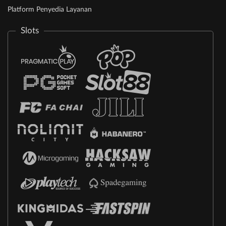
Platform Penyedia Layanan
Slots