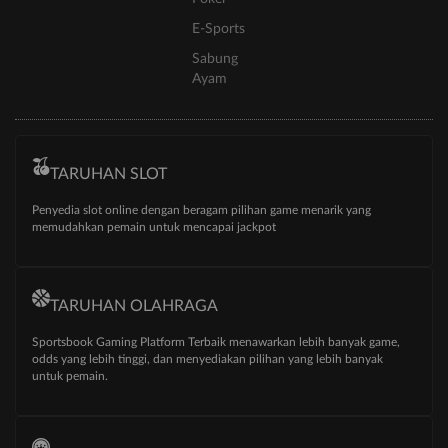
E-Sports
Sabung
Ayam
TARUHAN SLOT
Penyedia slot online dengan beragam pilihan game menarik yang
memudahkan pemain untuk mencapai jackpot
TARUHAN OLAHRAGA
Sportsbook Gaming Platform Terbaik menawarkan lebih banyak game,
odds yang lebih tinggi, dan menyediakan pilihan yang lebih banyak
untuk pemain.