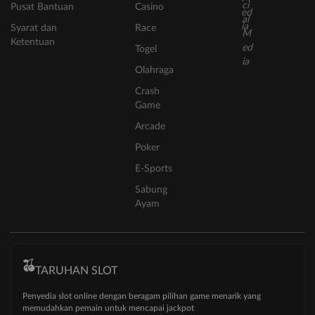
Pusat Bantuan
Casino
Syarat dan
Race
Ketentuan
Togel
Olahraga
Crash
Game
Arcade
Poker
E-Sports
Sabung
Ayam
TARUHAN SLOT
Penyedia slot online dengan beragam pilihan game menarik yang
memudahkan pemain untuk mencapai jackpot