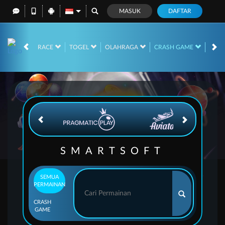
MASUK
DAFTAR
 CASINO
RACE
TOGEL
OLAHRAGA
CRASH GAME
ARC
SMARTSOFT
SEMUA
PERMAINAN
CRASH
GAME