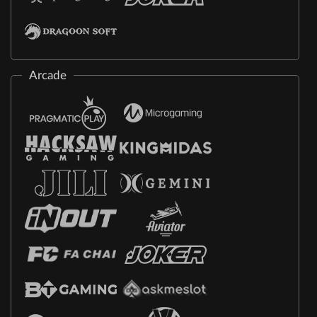
Arcade