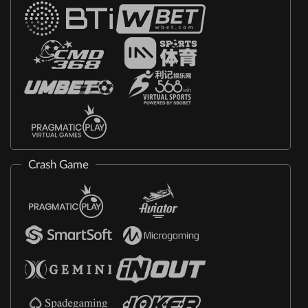
Crash Game