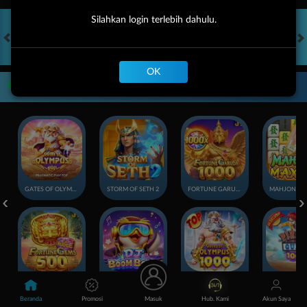
Silahkan login terlebih dahulu.
HOT GAMES
SLOTS
LIVE CASINO
RACE
TOGEL
OL
OK
Game Populer
GATES OF OLYMPUS POP
STORM OF SETH 2
FORTUNE GARUDA 1000
FORTUNE GEMS 500
DJ BOOM BOOM
GATES OF OLYMPUS 1000
Beranda
Promosi
Masuk
Hub. Kami
Akun Saya