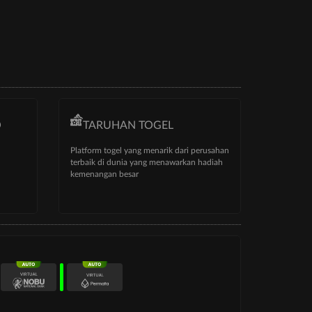
O
TARUHAN TOGEL
Platform togel yang menarik dari perusahan
terbaik di dunia yang menawarkan hadiah
kemenangan besar