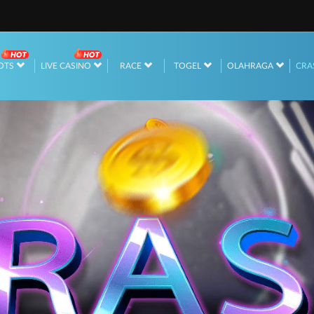
OTS
LIVE CASINO
RACE
TOGEL
OLAHRAGA
CRA