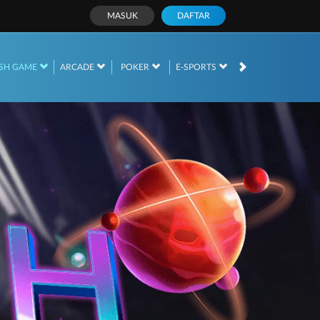
MASUK
DAFTAR
SH GAME
ARCADE
POKER
E-SPORTS
SABUNG AYAM