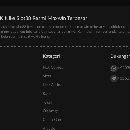
APK Nike Slot88 Resmi Maxwin Terbesar
ogin apk Nike Slot88 Resmi dengan sistem pemberian maxwin terbesar yang didukung jari
t agar mendapatkan info valid dan sebenar-benarnya. Kami akan memberi anda kes
 betah bermain saat waktu luang.
Kategori
Dukunga
Hot Games
+6287
Slots
+8551
Live Casino
Race
Togel
Olahraga
Crash Game
Arcade